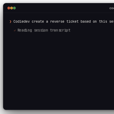
co
❯
C
o
d
i
e
d
e
v
c
r
e
a
t
e
a
r
e
v
e
r
s
e
t
i
c
k
e
t
b
a
s
e
d
o
n
t
h
i
s
s
e
✓
Reading session transcript